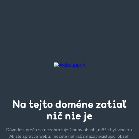
Na tejto
doméne zatiaľ
nič nie je
Dôvodov, prečo sa nezobrazuje žiadny obsah, môže byť
viacero.
Ak ste správca webu, môžete nahrať/zmazať
existujúci obsah